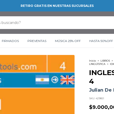
RETIRO GRATIS EN NUESTRAS SUCURSALES
FIRMADOS
PREVENTAS
MÚSICA 25% OFF
HASTA 50%OFF
Inicio
>
LIBROS
>
LINGÜÍSTICA
>
ID
INGLE
4
Julian De
SKU:
429851
$9.000,0