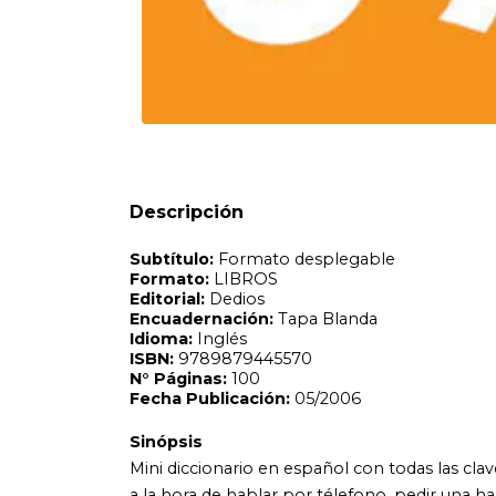
Editorial:
Dedios
Encuadernación:
Tapa Blanda
Idioma:
Inglés
ISBN:
9789879445570
N°
Páginas:
100
Fecha Publicación:
05/2006
Sinópsis
Mini diccionario en español con todas las claves para habla
a la hora de hablar por télefono, pedir una habitación, c
50 palabras claves con su pronunciación, para sentirse co
Descripción