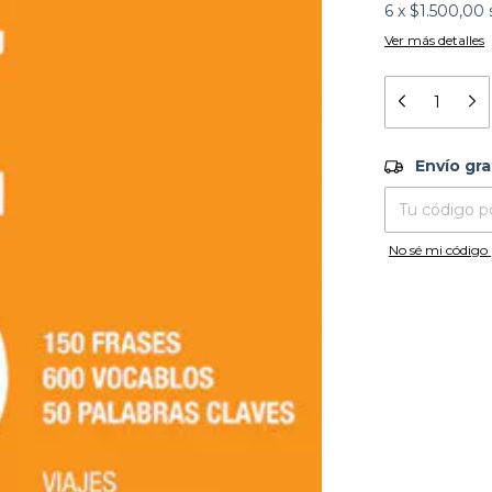
6
x
$1.500,00
Ver más detalles
Envío grati
Envío gra
Entregas para el
No sé mi código 