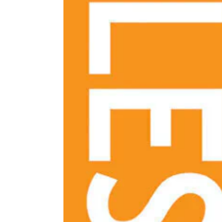
Subtítulo:
Formato desplegable
Formato:
LIBROS