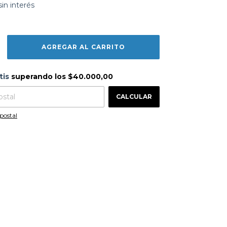
sin interés
s
$40.000,00
tis
superando los
$40.000,00
CAMBIAR CP
 CP:
CALCULAR
postal