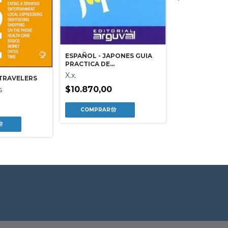
ESPAÑOL - JAPONES GUIA
PRACTICA DE
ESPAÑOL - AL
CONVERSACION
X.x.
PRACTICA DE
 TRAVELERS
CONVERSACI
X.x.
$10.870,00
s
$10.870,00