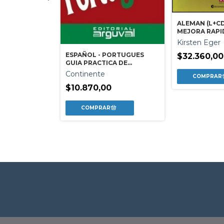
ALEMAN (L+CD
MEJORA RAPI
(ED.ARG.)
Kirsten Eger
ESPAÑOL - PORTUGUES
$32.360,00
GUIA PRACTICA DE
CONVERSACION
Continente
 REISENDE 3
$10.870,00
s