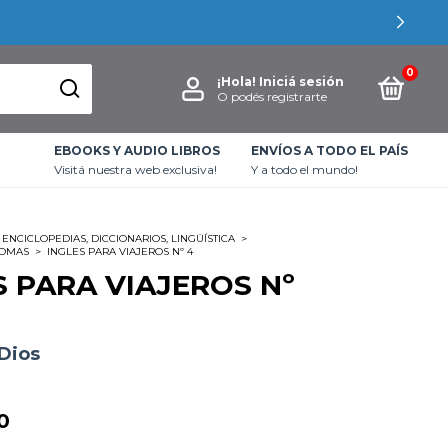
0
¡Hola!
Iniciá sesión
O podés registrarte
EBOOKS Y AUDIO LIBROS
ENVÍOS A TODO EL PAÍS
Visitá nuestra web exclusiva!
Y a todo el mundo!
ENCICLOPEDIAS, DICCIONARIOS, LINGÜÍSTICA
>
IOMAS
>
INGLES PARA VIAJEROS Nº 4
S PARA VIAJEROS Nº
 Dios
0