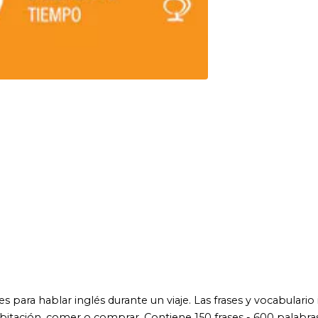
r inglés durante un viaje. Las frases y vocabulario indispensables
omer o comprar. Contiene 150 frases - 600 palabras esenciales y
mo un local.