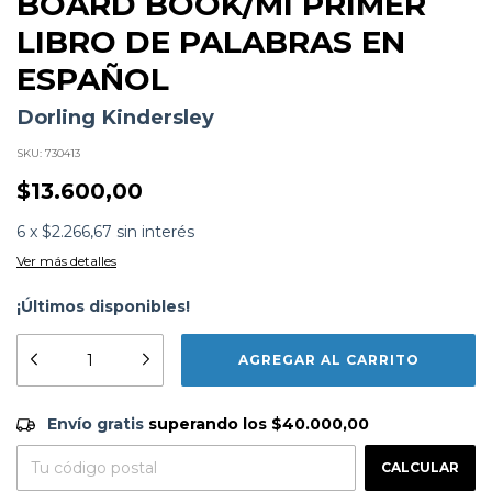
BOARD BOOK/MI PRIMER
LIBRO DE PALABRAS EN
ESPAÑOL
Dorling Kindersley
SKU:
730413
$13.600,00
6
x
$2.266,67
sin interés
Ver más detalles
¡Últimos disponibles!
Formato:
LIBROS
Editorial:
Dorling Kindersley
Encuadernación:
Tapa Blanda
Idioma:
Español
Envío gratis
$40.000,00
ISBN:
9780789485939
Envío gratis
superando los
$40.000,00
Fecha Publicación:
05/2025
CAMBIAR CP
Entregas para el CP:
CALCULAR
Sinópsis