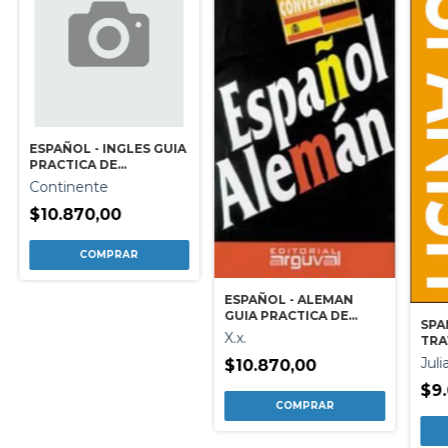
ESPAÑOL - INGLES GUIA
PRACTICA DE
CONVERSACION
Continente
$10.870,00
ESPAÑOL - ALEMAN
GUIA PRACTICA DE
SPA
CONVERSACION
X.x.
TRA
Jul
$10.870,00
$9