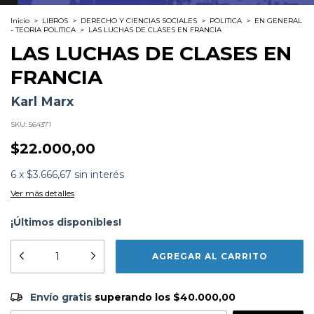
Inicio
>
LIBROS
>
DERECHO Y CIENCIAS SOCIALES
>
POLITICA
>
EN GENERAL
- TEORIA POLITICA
>
LAS LUCHAS DE CLASES EN FRANCIA
LAS LUCHAS DE CLASES EN
FRANCIA
Karl Marx
SKU:
564371
$22.000,00
6
x
$3.666,67
sin interés
Ver más detalles
¡Últimos disponibles!
Formato:
LIBROS
Editorial:
Prometeo
Encuadernación:
Tapa Blanda
Idioma:
Español
ISBN:
9789875745070
Envío gratis
$40.000,00
Envío gratis
superando los
$40.000,00
N°
Páginas:
156
Fecha Publicación:
04/2013
CAMBIAR CP
Entregas para el CP: