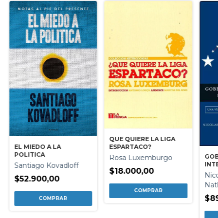
QUE QUIERE LA LIGA
ESPARTACO?
EL MIEDO A LA
POLITICA
GO
Rosa Luxemburgo
INT
Santiago Kovadloff
$18.000,00
Nic
$52.900,00
Nat
$8