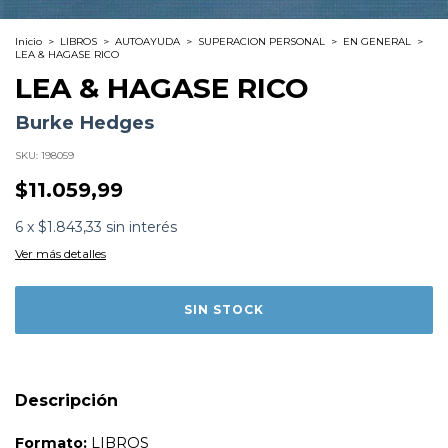
Inicio
>
LIBROS
>
AUTOAYUDA
>
SUPERACION PERSONAL
>
EN GENERAL
>
LEA & HAGASE RICO
LEA & HAGASE RICO
Burke Hedges
SKU:
198059
$11.059,99
Formato:
LIBROS
6
x
$1.843,33
sin interés
Editorial:
Time Money
Encuadernación:
Tapa Blanda
Ver más detalles
Idioma:
Español
ISBN:
9789879702482
N°
Páginas:
123
Dimensiones:
23.1 x 14.7 cm
Fecha Publicación:
07/2003
Sinópsis
Descripción