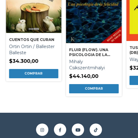
CUENTOS QUE CURAN
Ortin Ortin / Ballester
TUS
FLUIR (FLOW). UNA
Balleste
(DB
PSICOLOGIA DE LA
Way
FELICIDAD (ED.ARG.)
$34.300,00
Mihaly
$3
Csikszentmihalyi
$44.140,00