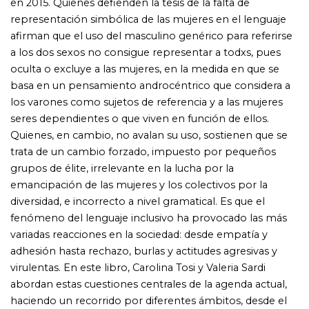
adhesión hasta rechazo, burlas y actitudes agresivas y
virulentas. En este libro, Carolina Tosi y Valeria Sardi
abordan estas cuestiones centrales de la agenda actual,
haciendo un recorrido por diferentes ámbitos, desde el
tratamiento del lenguaje inclusivo en los medios, en la
normativa educativa y en la Real Academia Española, al
tiempo que recuperan la historización y promulgación
de la Educación Sexual Integral (ESI) para pensar con los
lectores y las lectoras sobre qué lengua ¿debe¿
enseñarse en las aulas. El libro concluye con una serie de
propuestas, secuencias didácticas y actividades que dan
cuenta de la necesaria discusión sobre esta cuestión,
cuyo debate recién empieza.