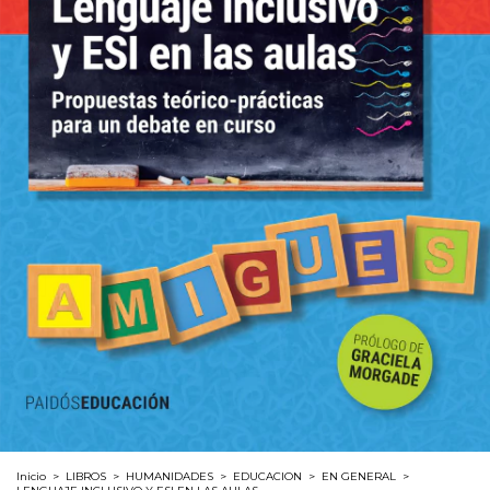
Inicio
>
LIBROS
>
HUMANIDADES
>
EDUCACION
>
EN GENERAL
>