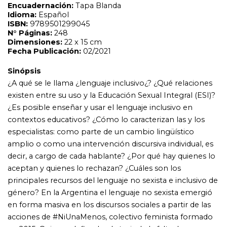
amplio o como una intervención discursiva individual, es
decir, a cargo de cada hablante? ¿Por qué hay quienes lo
aceptan y quienes lo rechazan? ¿Cuáles son los
principales recursos del lenguaje no sexista e inclusivo de
género? En la Argentina el lenguaje no sexista emergió
en forma masiva en los discursos sociales a partir de las
acciones de #NiUnaMenos, colectivo feminista formado
en 2015. Quienes defienden la tesis de la falta de
representación simbólica de las mujeres en el lenguaje
afirman que el uso del masculino genérico para referirse
a los dos sexos no consigue representar a todxs, pues
oculta o excluye a las mujeres, en la medida en que se
basa en un pensamiento androcéntrico que considera a
los varones como sujetos de referencia y a las mujeres
seres dependientes o que viven en función de ellos.
Quienes, en cambio, no avalan su uso, sostienen que se
trata de un cambio forzado, impuesto por pequeños
grupos de élite, irrelevante en la lucha por la
emancipación de las mujeres y los colectivos por la
diversidad, e incorrecto a nivel gramatical. Es que el
fenómeno del lenguaje inclusivo ha provocado las más
variadas reacciones en la sociedad: desde empatía y