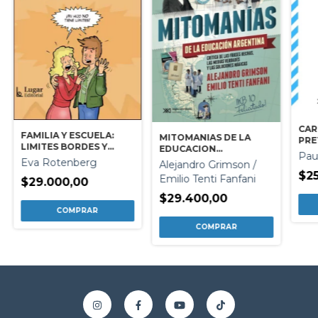
CAR
FAMILIA Y ESCUELA:
MITOMANIAS DE LA
PRE
LIMITES BORDES Y
EDUCACION
Pau
DESBORDES
ARGENTINA
Eva Rotenberg
Alejandro Grimson /
$2
Emilio Tenti Fanfani
$29.000,00
$29.400,00