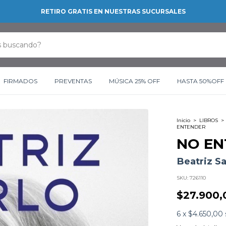
RETIRO GRATIS EN NUESTRAS SUCURSALES
FIRMADOS
PREVENTAS
MÚSICA 25% OFF
HASTA 50%OFF
Inicio
>
LIBROS
>
ENTENDER
NO EN
Beatriz Sa
SKU:
726110
$27.900,
6
x
$4.650,00