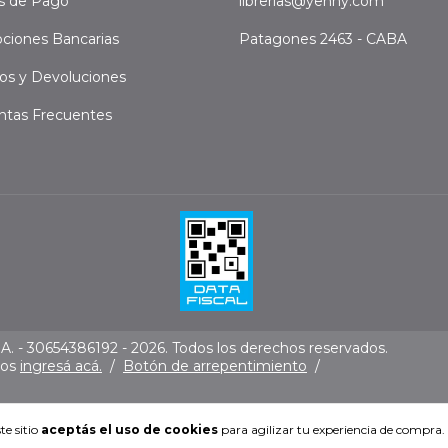
s de Pago
librerias@yenny.com
ciones Bancarias
Patagones 2463 - CABA
os y Devoluciones
ntas Frecuentes
. - 30654386192 - 2026. Todos los derechos reservados.
mos
ingresá acá.
/
Botón de arrepentimiento
/
te sitio
aceptás el uso de cookies
para agilizar tu experiencia de compra.