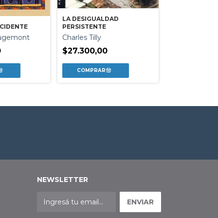
LA DESIGUALDAD
EL OFICIO DE
CCIDENTE
PERSISTENTE
Pierre Bourdi
ugemont
Charles Tilly
$34.900,00
0
$27.300,00
NEWSLETTER