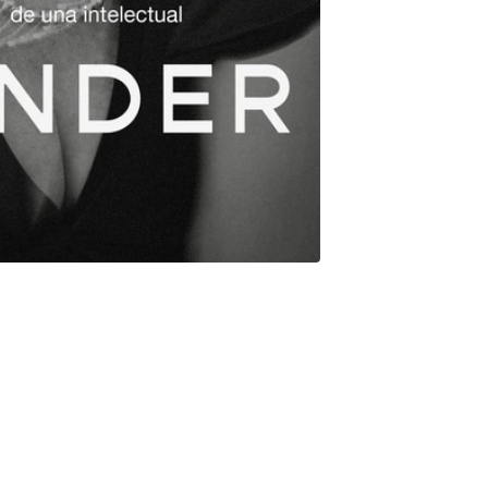
encia a mi madre, que jamás concurría y enviaba a alguna de sus
igente, pero insoportable. Muchas maestras concluían su queja
e como objeto: ¿quién se cree que es? En una de las pocas
escolar, escuchó algo que luego me repitió hasta que cumplí 17
 a lavar pisos. ¿De dónde salió Beatriz Sarlo, la intelectual más
tó de las revistas culturales al mundo académico y después al
tura y actualidad incluso en los canales de streaming? ¿De dónde
 y la claridad de los argumentos? Esta es la historia de cómo la