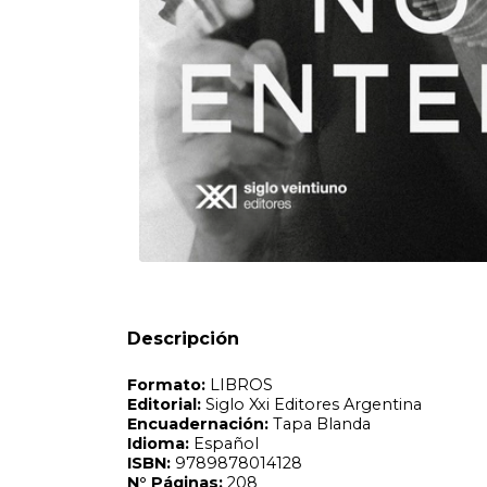
Formato:
LIBROS
Editorial:
Siglo Xxi Editores Argentina
Encuadernación:
Tapa Blanda
Idioma:
Español
ISBN:
9789878014128
N°
Páginas:
208
Fecha Publicación:
01/2025
Sinópsis
Desde el fin de la primaria, llamaban con alarmante frecu
hermanas. Les decían siempre lo mismo: la chica es intel
Descripción
con una interrogación que hasta hoy se repite teniéndom
ocasiones en que mi madre fue a hablar con la autoridad 
años y me fui de casa: Hay que bajarle el copete poniéndola
conocida de la Argentina y tal vez de la región, la que sal
periodismo gráfico y televisivo, la que opinó sobre litera
le venían la seguridad, la rapidez, el filo para la polémica