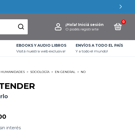
0
¡Hola!
Iniciá sesión
O podés registrarte
EBOOKS Y AUDIO LIBROS
ENVÍOS A TODO EL PAÍS
Visitá nuestra web exclusiva!
Y a todo el mundo!
HUMANIDADES
>
SOCIOLOGÍA
>
EN GENERAL
>
NO
TENDER
rlo
00
sin interés