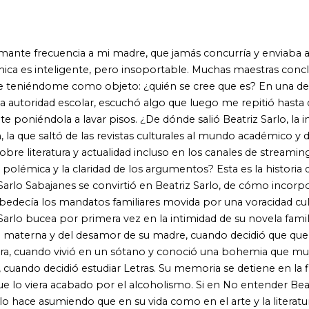
anes se convirtió en Beatriz Sarlo, de cómo incorporó dócilmente
andatos familiares movida por una voracidad cultural sin
 por primera vez en la intimidad de su novela familiar y en los
del desamor de su madre, cuando decidió que quería ser una
o vivió en un sótano y conoció una bohemia que muy pronto sería
idió estudiar Letras. Su memoria se detiene en la figura central y
cabado por el alcoholismo. Si en No entender Beatriz Sarlo
endo que en su vida como en el arte y la literatura hay un
 y disciplina, hasta qu e algún sentido pueda capturarse.