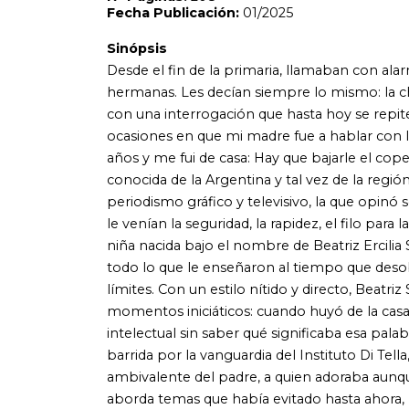
niña nacida bajo el nombre de Beatriz Ercilia Sarlo Sabaj
todo lo que le enseñaron al tiempo que desobedecía los m
límites. Con un estilo nítido y directo, Beatriz Sarlo bucea
momentos iniciáticos: cuando huyó de la casa materna y 
intelectual sin saber qué significaba esa palabra, cuand
barrida por la vanguardia del Instituto Di Tella, cuando dec
ambivalente del padre, a quien adoraba aunque lo viera a
aborda temas que había evitado hasta ahora, lo hace asumi
misterio irreductible, y que se trata de insistir, con avidez