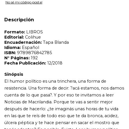
No sé mi código postal
El humor político es una trinchera, una forma de
resistencia. Una forma de decir: ?acá estamos, nos damos
cuenta de lo que pasa?. Y por eso te invitamos a leer
Descripción
Noticias de Macrilandia. Porque te vas a sentir mejor
después de hacerlo: ¿te imaginás unas horas de tu vida
en las que te reís de todo eso que te da bronca, acidez,
úlcera péptica y te hace pensar en sacar el mostro que
tenés adentro? Es posible. Existe. Leer humor político
no es evadirse. Vas a enfrentar al monstruo. Y lo vas a ver
desnudo. Y te vas a reír de él. Y no hay nada que moleste
más al monstruo que se rían de su desnudez. Y eso es
resistir. En este caso, resistir con humor.