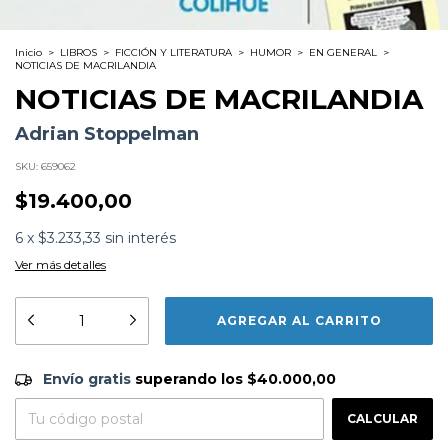
Inicio
>
LIBROS
>
FICCIÓN Y LITERATURA
>
HUMOR
>
EN GENERAL
>
NOTICIAS DE MACRILANDIA
NOTICIAS DE MACRILANDIA
Adrian Stoppelman
SKU:
659062
$19.400,00
6
x
$3.233,33
sin interés
Ver más detalles
Formato:
LIBROS
Editorial:
Colihue
Encuadernación:
Tapa Blanda
Idioma:
Español
Envío gratis
$40.000,00
ISBN:
9789876842785
Envío gratis
superando los
$40.000,00
N°
Páginas:
192
CAMBIAR CP
Entregas para el CP:
Fecha Publicación:
12/2018
CALCULAR
Sinópsis