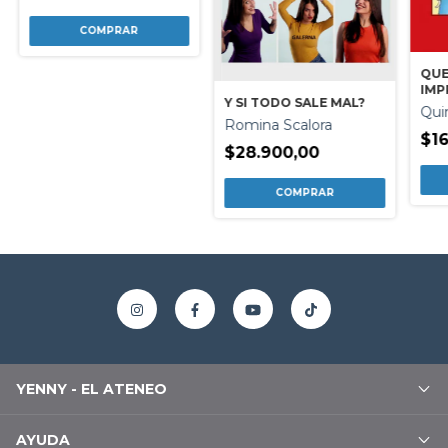
QUE
IMP
Y SI TODO SALE MAL?
Qui
Romina Scalora
$16
$28.900,00
YENNY - EL ATENEO
AYUDA