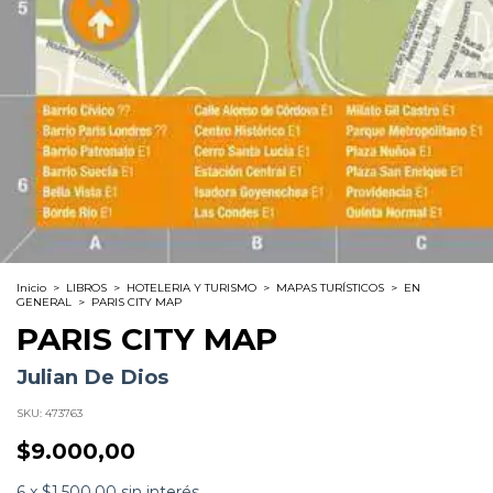
Inicio
>
LIBROS
>
HOTELERIA Y TURISMO
>
MAPAS TURÍSTICOS
>
EN
GENERAL
>
PARIS CITY MAP
PARIS CITY MAP
Julian De Dios
SKU:
473763
$9.000,00
6
x
$1.500,00
sin interés