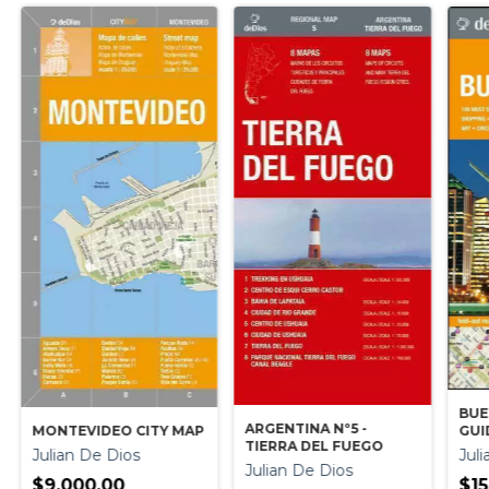
BUE
ARGENTINA Nº5 -
MONTEVIDEO CITY MAP
GUI
TIERRA DEL FUEGO
Julian De Dios
Jul
Julian De Dios
$9.000,00
$15