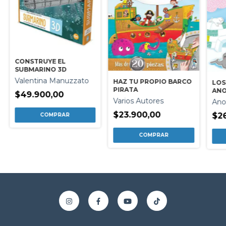
CONSTRUYE EL
SUBMARINO 3D
Valentina Manuzzato
HAZ TU PROPIO BARCO
LOS
PIRATA
AN
$49.900,00
Varios Autores
Ano
$23.900,00
$26