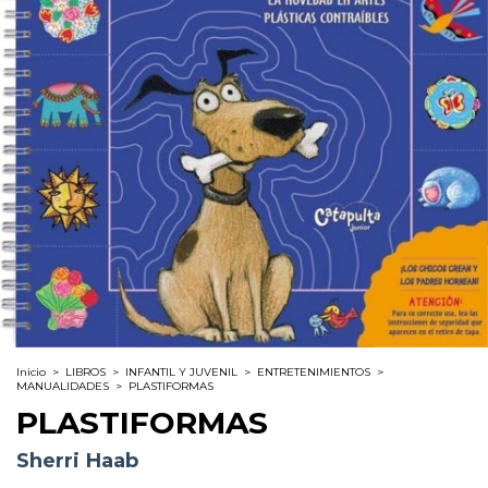
Inicio
>
LIBROS
>
INFANTIL Y JUVENIL
>
ENTRETENIMIENTOS
>
MANUALIDADES
>
PLASTIFORMAS
PLASTIFORMAS
Sherri Haab