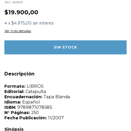
SKU:
462629
$19.900,00
4
x
$4.975,00
sin interés
Formato:
LIBROS
Ver más detalles
Editorial:
Catapulta
Encuadernación:
Tapa Blanda
Idioma:
Español
ISBN:
9789871078585
N°
Páginas:
250
Fecha Publicación:
11/2007
Sinópsis
'Plastiformas' es un abanico sorprendente de formas de
Descripción
plástico contraíble. La actividad consiste en dibujar o
calcar un diseño sobre el plástico, pintarlo, recortarlo
con tijeras comunes, cocinarlo unos minutos sobre una
placa en un horno convencional y listo: la creación se
encoge al 44% de su tamaño original. Hay seis láminas de
plástico contraíble encuadernadas con el libro, junto con
una colección de diseños muy variada, lista para calcar,
pintar y encoger.