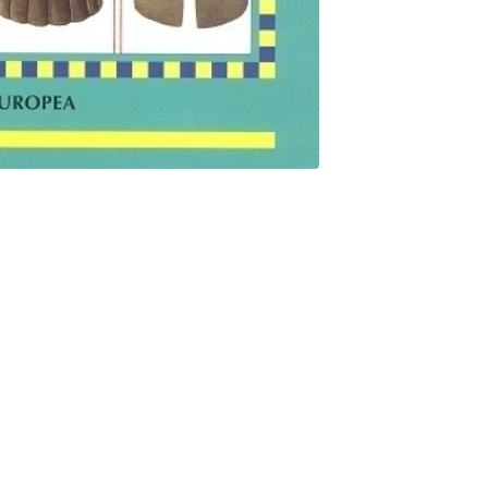
 protectores y las vendas al caballo Protectores para todo
 vendajes Como vendar las extremidades del caballo, los cortes y
ado del equipo Mas de 100 ilustraciones a todo color.