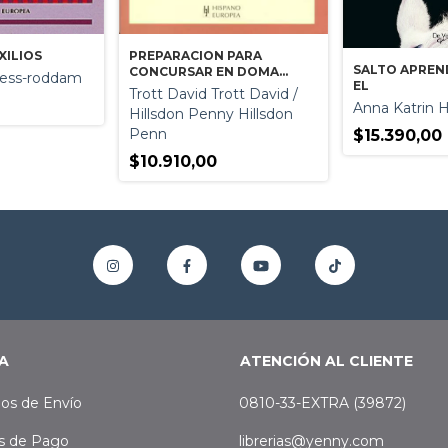
PREPARACION PARA
XILIOS
SALTO APREN
CONCURSAR EN DOMA
ness-roddam
EL
CLASICA
Trott David Trott David /
Anna Katrin 
Hillsdon Penny Hillsdon
Penn
$15.390,00
$10.910,00
A
ATENCIÓN AL CLIENTE
os de Envío
0810-33-EXTRA (39872)
s de Pago
librerias@yenny.com