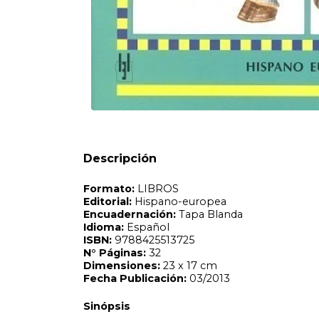
Formato:
LIBROS
Editorial:
Hispano-europea
Encuadernación:
Tapa Blanda
Idioma:
Español
ISBN:
9788425513725
N°
Páginas:
32
Dimensiones:
23 x 17 cm
Fecha Publicación:
03/2013
Sinópsis
Descripción
Una guia paso a paso que explica como deben ponerse los
tipo de ejercicios Protectores de viaje Tipos distintos de
las heridas Coser/encintar vendajes de competicion El cuid