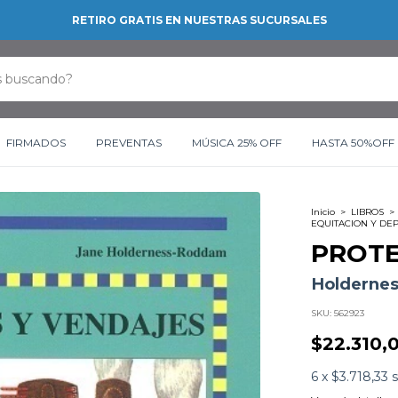
RETIRO GRATIS EN NUESTRAS SUCURSALES
FIRMADOS
PREVENTAS
MÚSICA 25% OFF
HASTA 50%OFF
Inicio
>
LIBROS
>
EQUITACION Y DE
PROTE
Holderne
SKU:
562923
$22.310,
6
x
$3.718,33
s