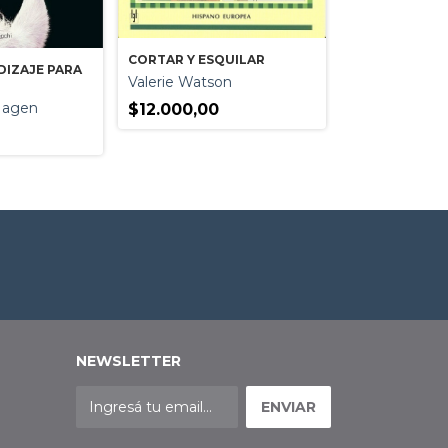
CORTAR Y ESQUILAR
DIZAJE PARA
Valerie Watson
CARRERAS DE R
Hagen
$12.000,00
CONSEJOS PA
PRINCIPIANTE
Cornelia Kolle
$15.390,00
NEWSLETTER