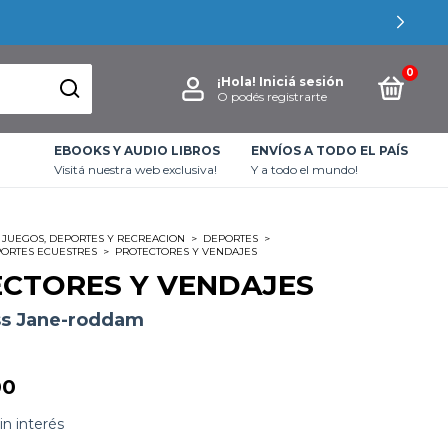
0
¡Hola!
Iniciá sesión
O podés registrarte
EBOOKS Y AUDIO LIBROS
ENVÍOS A TODO EL PAÍS
Visitá nuestra web exclusiva!
Y a todo el mundo!
JUEGOS, DEPORTES Y RECREACION
>
DEPORTES
>
PORTES ECUESTRES
>
PROTECTORES Y VENDAJES
CTORES Y VENDAJES
ss Jane-roddam
00
in interés