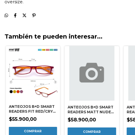
También te pueden interesar...
ANTEOJOS B+D SMART
ANTEOJOS B+D SMART
ANT
READERS FIT RED/CRY
READERS MATT NUDE
REA
ORANGE +1.00
+1.50
+3.
$55.900,00
$58.900,00
$5