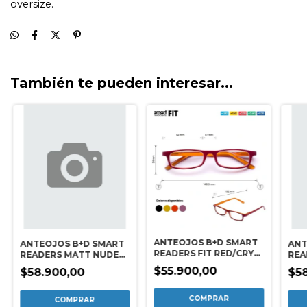
También te pueden interesar...
ANTEOJOS B+D SMART
ANTEOJOS B+D SMART
ANT
READERS FIT RED/CRY
READERS MATT NUDE
REA
ORANGE +1.00
+1.50
+3.
$55.900,00
$58.900,00
$5