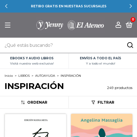
ENVÍO GRATIS PARA COMPRAS SUPERIORES A $40.000
0
EBOOKS Y AUDIO LIBROS
ENVÍOS A TODO EL PAÍS
Visitá nuestra web exclusiva!
Y a todo el mundo!
Inicio
>
LIBROS
>
AUTOAYUDA
>
INSPIRACIÓN
INSPIRACIÓN
249 productos
ORDENAR
FILTRAR