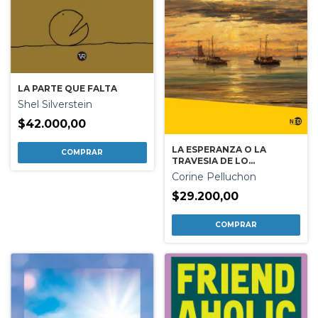
LA PARTE QUE FALTA
Shel Silverstein
$42.000,00
LA ESPERANZA O LA
TRAVESIA DE LO
IMPOSIBLE
Corine Pelluchon
$29.200,00