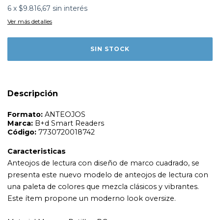
6
x
$9.816,67
sin interés
Ver más detalles
Formato:
ANTEOJOS
Marca:
B+d Smart Readers
Código:
7730720018742
Caracteristicas
Anteojos de lectura con diseño de marco cuadrado, se
presenta este nuevo modelo de anteojos de lectura con
una paleta de colores que mezcla clásicos y vibrantes.
Este ítem propone un moderno look oversize.
Descripción
Material Marco y Patillas: PC
Lentes: PMMA
Calibre: 48 15-145