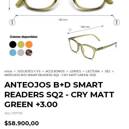
Inicio
>
JUGUETES Y VS
>
ACCESORIOS
>
LENTES
>
LECTURA
>
S/D.
>
ANTEOJOS B+D SMART READERS SQ2 - CRY MATT GREEN +3.00
ANTEOJOS B+D SMART
READERS SQ2 - CRY MATT
GREEN +3.00
SKU:
707778
$58.900,00