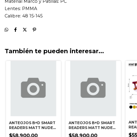
También te pueden interesar...
ANT
ANTEOJOS B+D SMART
ANTEOJOS B+D SMART
REA
READERS MATT NUDE
READERS MATT NUDE
ORA
+1.50
+3.00
$55
$58.900,00
$58.900,00