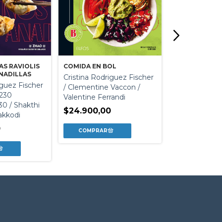
AS RAVIOLIS
COMIDA EN BOL
COCINAR Y CO
NADILLAS
Cristina Rodriguez Fischer
Sandra Mahut 
iguez Fischer
/ Clementine Vaccon /
Ferrandi / Cris
230
Valentine Ferrandi
Rodriguez Fis
0 / Shakthi
$24.900,00
akkodi
$27.900,00
0