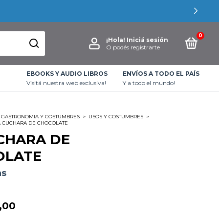
0
¡Hola!
Iniciá sesión
O podés registrarte
EBOOKS Y AUDIO LIBROS
ENVÍOS A TODO EL PAÍS
Visitá nuestra web exclusiva!
Y a todo el mundo!
GASTRONOMIA Y COSTUMBRES
>
USOS Y COSTUMBRES
>
A CUCHARA DE CHOCOLATE
CHARA DE
OLATE
as
,00