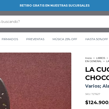
RETIRO GRATIS EN NUESTRAS SUCURSALES
FIRMADOS
PREVENTAS
MÚSICA 25% OFF
HASTA 50%OFF
Inicio
>
LIBROS
>
EN GENERAL
>
L
LA CU
CHOC
Varios; Al
SKU:
727627
$124.900