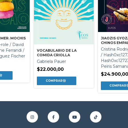
OMER. MOCHIS
JIAOZIS GYOZ
CHINOS EMPA
role / David
Cristina Rodr
ne Ferrandi /
VOCABULARIO DE LA
/ Hash0xc127
COMIDA CRIOLLA
iguez Fischer
Hash0xc12723
Gabriela Pauer
0
Peiris Saman
$22.000,00
$24.900,0