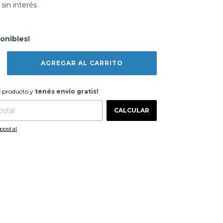
sin interés
onibles!
te producto y
tenés envío gratis!
e producto y
tenés envío gratis!
CAMBIAR CP
 CP:
CALCULAR
postal