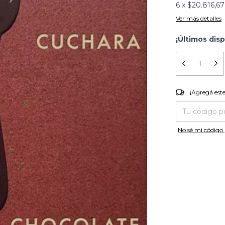
6
x
$20.816,67
Ver más detalles
¡Últimos disp
¡Agregá es
¡Agregá est
Entregas para el
No sé mi código 