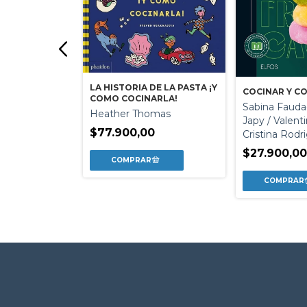
EL BODEGON
LA HISTORIA DE LA PASTA ¡Y
COCINAR Y C
COMO COCINARLA!
d
Sabina Fauda-
Heather Thomas
Japy / Valenti
0
$77.900,00
Cristina Rodr
$27.900,0