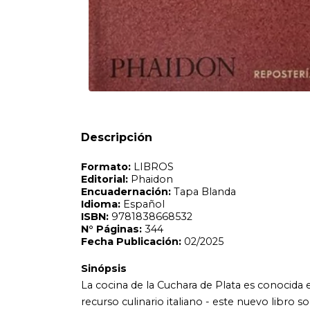
Formato:
LIBROS
Editorial:
Phaidon
Encuadernación:
Tapa Blanda
Idioma:
Español
ISBN:
9781838668532
N°
Páginas:
344
Fecha Publicación:
02/2025
Sinópsis
La cocina de la Cuchara de Plata es conocida en todo el m
Descripción
recurso culinario italiano - este nuevo libro sobre el ing
chocolate de la Cuchara de Plata, acompanadas de fotogra
para trabajar el chocolate, cada una con fotografia paso a
trata en profundidad todos los aspectos de este apreciado i
secretos para trabajar el chocolate con exito. Las tecni
los cocineros a traves de los distintos procesos necesari
mas complejas, como el atemperado, el glaseado y la cre
incluyen tartas y galletas sencillas, caramelos y postres 