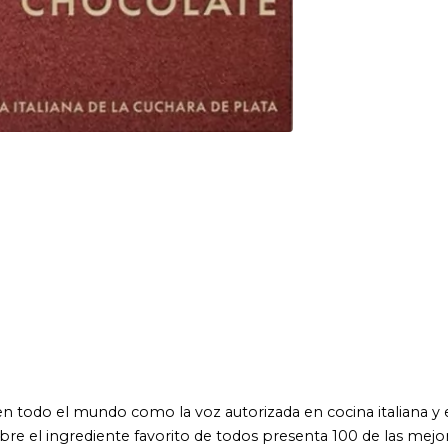
undo como la voz autorizada en cocina italiana y el principal
rediente favorito de todos presenta 100 de las mejores recetas de
fia y diseno totalmente nuevos, asi como 30 tecnicas basicas
 paso. Con chocolate negro, con leche, rubi y blanco, este libro
ngrediente: su historia, su composicion, sus distintos tipos y los
cas basicas se acompanan de imagenes paso a paso, que guian a
os y proporcionan valiosos consejos para abordar preparaciones
acion de formas y decoraciones en chocolate. Las recetas
mas elaborados, asi como mousses, helados, parfaits y bebidas.