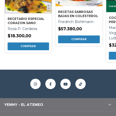
RECETAS SABROSAS
BAJAS EN COLESTEROL
COC
RECETARIO ESPECIAL
Friedrich Bohlmann
PER
CORAZON SANO
HIP
Mar
$57.380,00
Rosa P. Cerdeira
Virg
$18.300,00
Lut
$3
YENNY - EL ATENEO