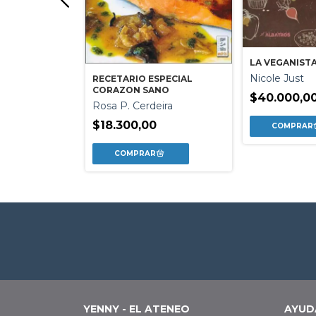
LA
LA VEGANIST
ON
Nicole Just
RECETARIO ESPECIAL
 / Gabriela
CORAZON SANO
$40.000,0
Rosa P. Cerdeira
0
$18.300,00
YENNY - EL ATENEO
AYUD