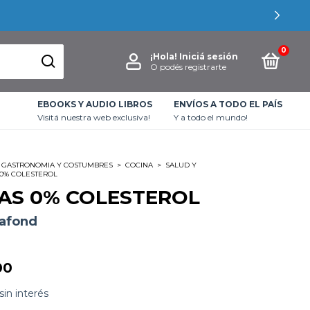
0
¡Hola!
Iniciá sesión
O podés registrarte
EBOOKS Y AUDIO LIBROS
ENVÍOS A TODO EL PAÍS
Visitá nuestra web exclusiva!
Y a todo el mundo!
GASTRONOMIA Y COSTUMBRES
>
COCINA
>
SALUD Y
 0% COLESTEROL
AS 0% COLESTEROL
afond
00
sin interés