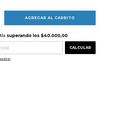
s
$40.000,00
tis
superando los
$40.000,00
CAMBIAR CP
 CP:
CALCULAR
postal