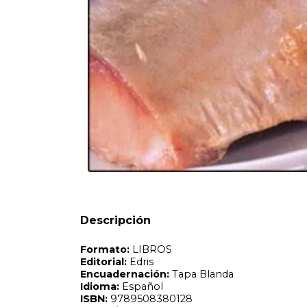
Formato:
LIBROS
Editorial:
Edris
Encuadernación:
Tapa Blanda
Idioma:
Español
ISBN:
9789508380128
N°
Páginas:
62
Dimensiones:
24.5 x 16.5 cm
Fecha Publicación:
08/2006
Sinópsis
Descripción