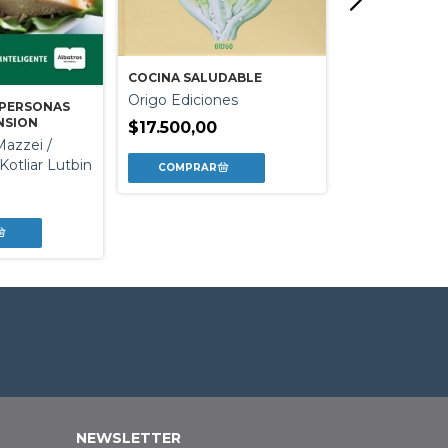
COCINA SALUDABLE
Origo Ediciones
 PERSONAS
COCINA PARA 
NSION
$17.500,00
EL COLESTER
Mazzei /
Maria Emilia 
 Kotliar Lutbin
$32.000,00
NEWSLETTER