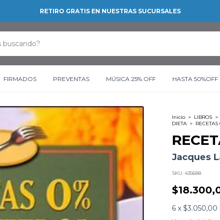
RETIRO GRATIS EN NUESTRAS SUCURSALES
FIRMADOS
PREVENTAS
MÚSICA 25% OFF
HASTA 50%OFF
Inicio
>
LIBROS
>
DIETA
>
RECETAS
RECET
Jacques L
SKU:
435688
$18.300,
6
x
$3.050,00