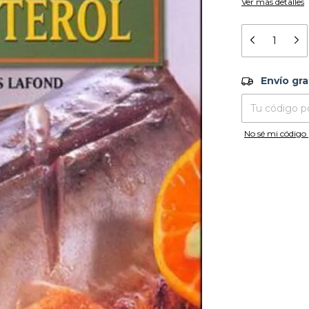
Ver más detalles
Envío grati
Envío gra
Entregas para el
No sé mi código 